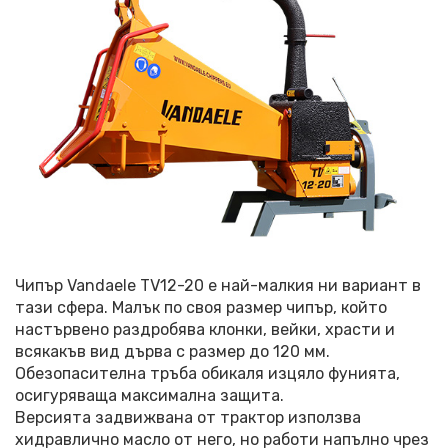
Чипър Vandaele TV12-20 е най-малкия ни вариант в
тази сфера. Малък по своя размер чипър, който
настървено раздробява клонки, вейки, храсти и
всякакъв вид дърва с размер до 120 мм.
Обезопасителна тръба обикаля изцяло фунията,
осигуряваща максимална защита.
Версията задвижвана от трактор използва
хидравлично масло от него, но работи напълно чрез