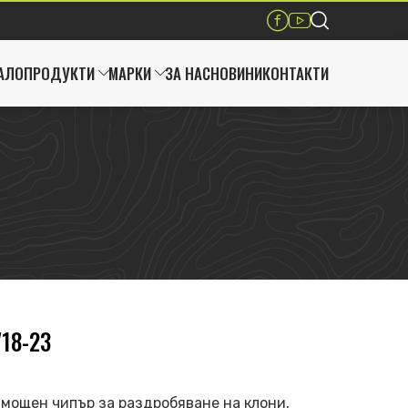
Аксесоари
ARPAL
АЛО
ПРОДУКТИ
МАРКИ
ЗА НАС
НОВИНИ
КОНТАКТИ
18-23
мощен чипър за раздробяване на клони,