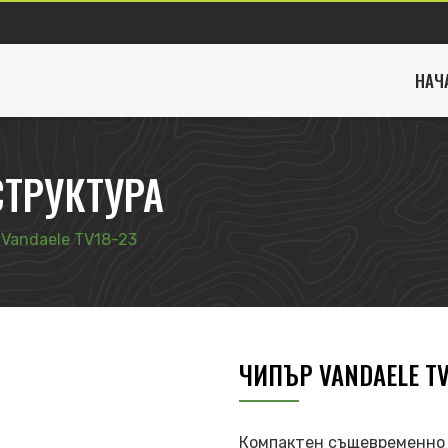
НАЧ
ТРУКТУРА
 Vandaele TV18-23
ЧИПЪР VANDAELE TV
Компактен същевременно 