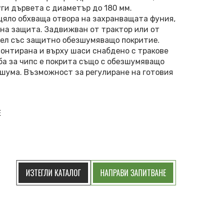
уги дървета с диаметър до 180 мм.
цяло обхваща отвора на захранващата фуния,
на защита. Задвижван от трактор или от
зел със защитно обезшумяващо покритие.
онтирана и върху шаси снабдено с тракове
ба за чипс е покрита също с обезшумяващо
 шума. Възможност за регулиране на готовия
E
ИЗТЕГЛИ КАТАЛОГ
НАПРАВИ ЗАПИТВАНЕ