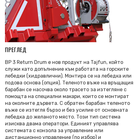
ПРЕГЛЕД
BP 3 Return Drum е нов продукт на Tajfun, който
служи като допълнение към работата на горските
лебедки (хидравлични). Монтира се на лебедка или
подова основа (опция). Теленото въже на връщащия
барабан се насочва около трасето за изтегляне с
помощта на специални макари, които се монтират
на околните дървета. С обратен барабан теленото
въже се изтегля бързо и без усилие от основната
лебедка до желаното място. Този тип система
изисква двама оператори. Единият управлява
системата с конзола за управление или
дистанционно управление (по избор) и