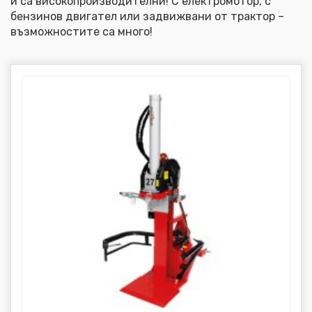
и са високопроизводителни! С електромотор, с
бензинов двигател или задвижвани от трактор –
възможностите са много!